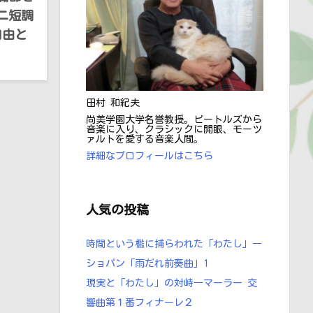
ニ短調
自由と
田村 和紀夫
尚美学園大学名誉教授。ビートルズから
音楽に入り、クラシックに開眼、モーツ
ァルトを愛する音楽人間。
詳細なプロフィールはこちら
人気の投稿
時間という檻に捕らわれた「わたし」―
ショパン ｢雨だれ前奏曲」1
現実と「わたし」の対峙―マーラー 交
響曲第１番フィナーレ２