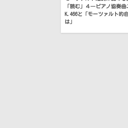
「読む」４―ピアノ協奏曲
K.466と「モーツァルト的
は」