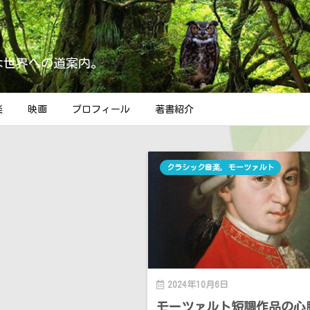
な世界への道案内。
楽
映画
プロフィール
著書紹介
クラシック音楽
,
モーツァルト
2024年10月6日
モーツァルト短調作品の心