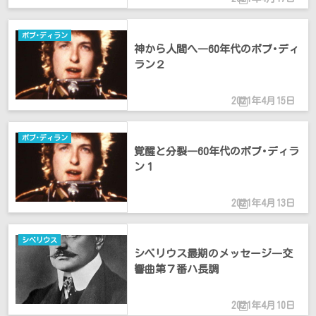
ボブ･ディラン
神から人間へ―60年代のボブ･ディ
ラン２
2021年4月15日
ボブ･ディラン
覚醒と分裂―60年代のボブ･ディラ
ン１
2021年4月13日
シベリウス
シベリウス最期のメッセージ―交
響曲第７番ハ長調
2021年4月10日