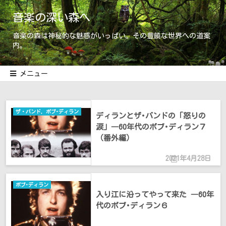
音楽の深い森へ
音楽の森は神秘的な魅惑がいっぱい。その豊饒な世界への道案
内。
メニュー
ザ・バンド
,
ボブ･ディラン
ディランとザ･バンドの「怒りの
涙」―60年代のボブ･ディラン７
（番外編）
2021年4月28日
ボブ･ディラン
入り江に沿ってやって来た ―60年
代のボブ･ディラン６