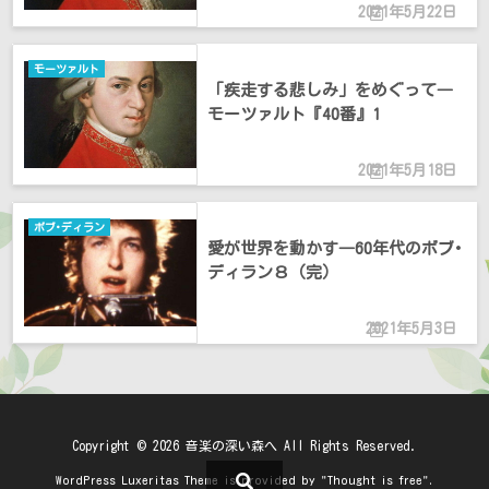
2021年5月22日
モーツァルト
「疾走する悲しみ」をめぐって―
モーツァルト『40番』1
2021年5月18日
ボブ･ディラン
愛が世界を動かす―60年代のボブ･
ディラン８（完）
2021年5月3日
Copyright ©
2026
音楽の深い森へ
All Rights Reserved.
WordPress Luxeritas Theme is provided by "
Thought is free
".