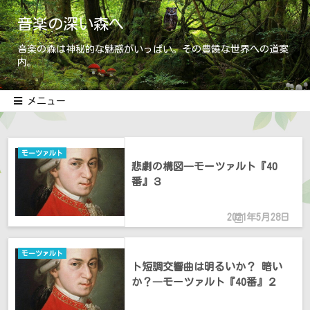
音楽の深い森へ
音楽の森は神秘的な魅惑がいっぱい。その豊饒な世界への道案
内。
メニュー
モーツァルト
悲劇の構図―モーツァルト『40
番』３
2021年5月28日
モーツァルト
ト短調交響曲は明るいか？ 暗い
か？―モーツァルト『40番』２