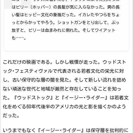
はビリー（ホッパー）の長髪が気に入らなかった。男の長
い髪はヒッピー文化の象徴だった。イカレたやつらをちょ
っとからかってやろう。ショットガンをとり出して、ぶっ
放すと、ビリーは血まみれに倒れた。そしてワイアット
も……。
これだけの映画である。しかし戦慄が走った。ウッドスト
ック･フェスティヴァルで代表される若者文化の栄光に対
し、古い保守的な層の闇を見た。そして新しい流れを認め
ない頑迷な世代と地域が厳然と存在していることを知っ
た。『ウッドストック』と『イージー･ライダー』は若者文
化をめぐる60年代後半のアメリカの光と影を描くかのよう
だった。
いうまでもなく『イージー･ライダー』は保守層を批判的に