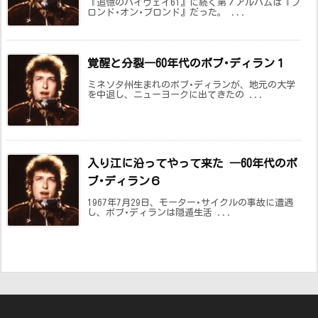
『追憶のハイウェイ61』に続く第７アルバムは『ブ
ロンド･オン･ブロンド』だった。 ...
覚醒と分裂―60年代のボブ･ディラン１
ミネソタ州生まれのボブ･ディランが、地元の大学
を中退し、ニューヨークに出てきたの ...
入り江に沿ってやって来た ―60年代のボ
ブ･ディラン６
1967年7月29日、モーター･サイクルの事故に遭遇
し、ボブ･ディランは隠遁生活 ...