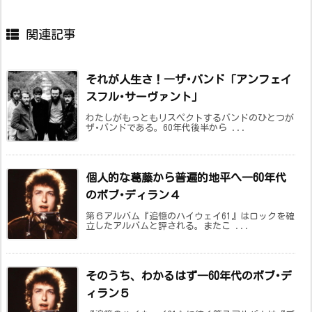
関連記事
それが人生さ！―ザ･バンド「アンフェイ
スフル･サーヴァント」
わたしがもっともリスペクトするバンドのひとつが
ザ･バンドである。60年代後半から ...
個人的な葛藤から普遍的地平へ―60年代
のボブ･ディラン４
第６アルバム『追憶のハイウェイ61』はロックを確
立したアルバムと評される。またこ ...
そのうち、わかるはず―60年代のボブ･デ
ィラン５