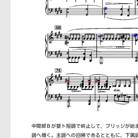
中間部Ｂが嬰ト短調で終止して、ブリッジが始ま
調へ傾く。主調への回帰であるとともに、下属