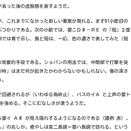
が去った後の虚脱感を表すようだ。
、これまでになかった新しい要素が現れる。まず61小節目の
ぶつかりである。次の小節では、嬰ニＤ♯－ホＥ の「短」２度
例では青で示し、長と短は、一応、色の濃さで表してみた（短
の常套的手段である。ショパンの用法では、中間部で打撃を受
の時」はまだ何が起きたかわからないかもしれない。傷の深さ
う。
で回避されるが（いわゆる偽終止）、バスのイＡ と上声の嬰ト
さを強める。そこにむなしさが漂うようだ。
ら嬰イ Ａ♯ が見え隠れするようになるのである（譜例 赤）。
し」の兆しか。癒やしは変二長調＝嬰ハ長調で訪れる。という