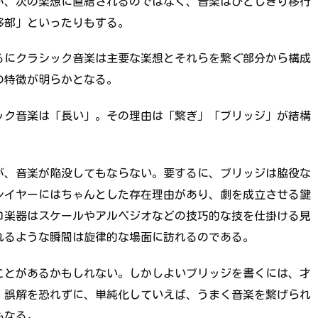
が、次の楽想に直結されるのではなく、音楽はひとしきり移行
移部」といったりもする。
るにクラシック音楽は主要な楽想とそれらを繋ぐ部分から構成
の特徴が明らかとなる。
ック音楽は「長い」。その理由は「繋ぎ」「ブリッジ」が結構
が、音楽が陥没してもならない。要するに、ブリッジは脇役な
レイヤーにはちゃんとした存在理由があり、劇を成立させる鍵
ロ楽器はスケールやアルペジオなどの技巧的な技を仕掛ける見
れるような瞬間は旋律的な場面に訪れるのである。
ことがあるかもしれない。しかしよいブリッジを書くには、才
。誤解を恐れずに、単純化していえば、うまく音楽を繋げられ
もなる。