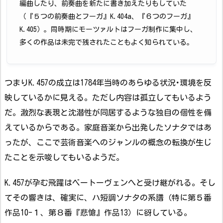
編曲したり、前奏曲を新たに書き加えたりもしていた
（『５つの前奏曲とフーガ』K.404a、『６つのフーガ』
K.405）。同時期にモーツァルトはフーガ制作に集中し、
多くの作品は未完で残されたこともよく知られている。
つまりK.457の成立は1784年当時のあらゆる状況･環境を反
映しているかに見える。ただし内容は孤立してもいるよう
だ。激烈な表現と沈潜性が同居するような独自の個性を備
えているからである。家庭音楽から出発したソナタではあ
ったが、ここで芸術音楽へのジャンルの概念の転換が生じ
たことを示唆してもいるようだ。
K.457が孕む飛躍はベートーヴェンへと受け継がれる。そし
てその響きは、確実に、ハ短調ソナタの系譜（特に第５番
作品10-１、第８番『悲愴』作品13）に谺している。