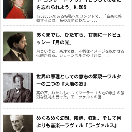
を忘れられよう」K.505
facebookのある投稿へのコメントで、「音楽に感
動するとは、音の波動とわたし ...
あくまでも、ひたすら、甘美に―ドビュ
ッシー「月の光」
月というと、西洋では、不穏なイメージを抱かせる
伝統がある。シェーンベルクの『月に ...
世界の原理としての意志の顕現―ワルタ
ーの二つの『大地の歌』
案の定、わたしもかつてマーラー『大地の歌』の強
烈な洗礼を受けた。モーツァルトの衝 ...
めくるめく幻想、陶酔、狂乱、そして何
よりも音楽―ラヴェル『ラ･ヴァルス』