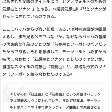
出版された楽譜のタイトルには「ピアノフォルテのための
幻想曲とソナタ 」とある。ハ短調幻想曲K.475とソナタが
セットにされているのである。
ここにバッハからの強い影響、あるいは対抗意識が垣間見
えるし、また見るべきではないか。なぜならバッハの音楽
の代表的な作品のひとつが「前奏曲とフーガ」のペアだっ
たからである。それを意識して、モーツァルトはみずから
時代に合わせて「幻想曲とソナタ」としたのではないか。
自由なスタイルの幻想曲（前奏曲）と、厳格な形式のソナ
タ（フーガ）を組み合わせたのである*。
＊ちなみに「幻想曲」と「前奏曲」という用語はバロック
では同義のように使われていた。また1782年頃、モーツァ
ルトはバッハの『平均律クラヴィーア曲集』の楽曲などを