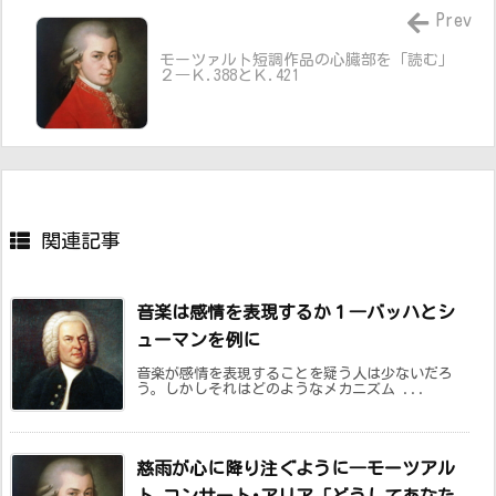
Prev
モーツァルト短調作品の心臓部を「読む」
２―Ｋ.388とＫ.421
関連記事
音楽は感情を表現するか１―バッハとシ
ューマンを例に
音楽が感情を表現することを疑う人は少ないだろ
う。しかしそれはどのようなメカニズム ...
慈雨が心に降り注ぐように―モーツアル
ト コンサート･アリア「どうしてあなた