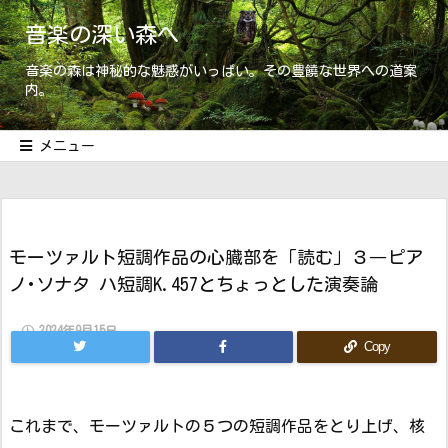
音楽の深い森へ
音楽の森は神秘的な魅惑がいっぱい。その豊饒な世界への道案
内。
メニュー
モーツァルト短調作品の心臓部を「読む」３―ピア
ノ･ソナタ ハ短調K.457とちょっとした演奏論
2024年9月15日
Copy
これまで、モーツァルトの５つの短調作品をとり上げ、核