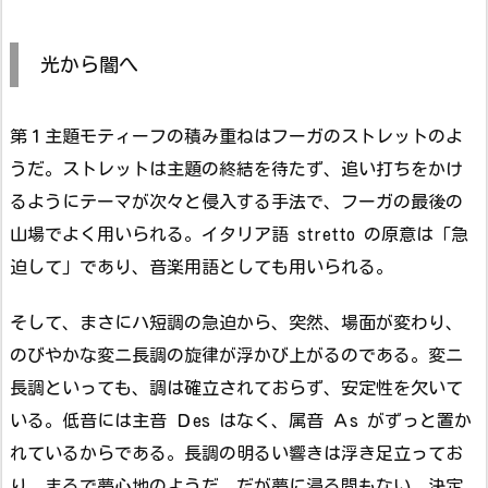
光から闇へ
第１主題モティーフの積み重ねはフーガのストレットのよ
うだ。ストレットは主題の終結を待たず、追い打ちをかけ
るようにテーマが次々と侵入する手法で、フーガの最後の
山場でよく用いられる。イタリア語 stretto の原意は「急
迫して」であり、音楽用語としても用いられる。
そして、まさにハ短調の急迫から、突然、場面が変わり、
のびやかな変ニ長調の旋律が浮かび上がるのである。変ニ
長調といっても、調は確立されておらず、安定性を欠いて
いる。低音には主音 Ｄes はなく、属音 Ａs がずっと置か
れているからである。長調の明るい響きは浮き足立ってお
り、まるで夢心地のようだ。だが夢に浸る間もない。決定