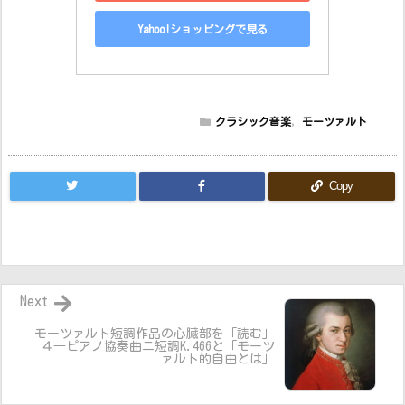
Yahoo!ショッピングで見る
クラシック音楽
,
モーツァルト
Copy
Next
モーツァルト短調作品の心臓部を「読む」
４―ピアノ協奏曲ニ短調K.466と「モーツ
ァルト的自由とは」