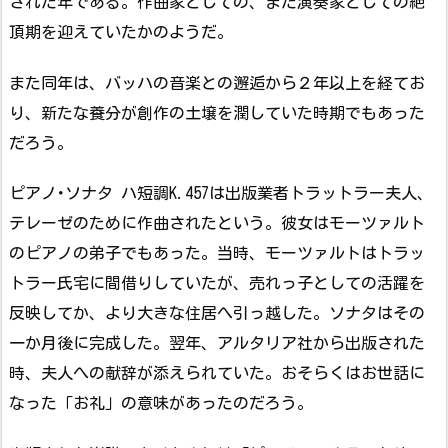
された年である。作曲家としての、また演奏家としての絶
頂期を迎えていたかのようだ。
また同年は、バッハの音楽との邂逅から２年以上を経てお
り、新たな養分が創作の土壌を潤していた時期でもあった
だろう。
ピアノ･ソナタ ハ短調K.457は出版業者トラットラー夫人、
テレーゼのために作曲されたという。彼女はモーツァルト
のピアノの弟子でもあった。当時、モーツァルトはトラッ
トラー氏宅に間借りしていたが、売れっ子としての活躍を
反映してか、より大きな住居へ引っ越した。ソナタはその
一か月後に完成した。翌年、アルタリア社から出版された
時、夫人への献辞が添えられていた。おそらくはお世話に
なった「お礼」の意味があったのだろう。