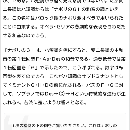
か、である。ハ短調から遠く見える調ではないか。だが変
ニ長調はハ短調からは「ナポリの６」の和音の調といえ
る。この名称はバロック期のナポリ派オペラで用いられた
ことに由来する。オペラ･セリアの悲劇的な表現をきわだた
せる和音なのである。
「ナポリの６」は、ハ短調を例にすると、変ニ長調の主和
音の第１転回型Ｆ･Ａs･Ｄesの和音である。通奏低音では第
１転回型を「６」で示したので、こう呼ばれる。数字は転
回型を表すのである。これがハ短調のサブドミナントとし
てドミナントＧ･Ｈ･Ｄの前に配される。バスのＦ→Ｇに対
して、ソプラノではＤes→(C)→Ｈという特徴的な進行が生
まれる*。苦渋に歪むような響きとなる。
＊次の譜例の下の例をご覧いただきたい。これはナポリの