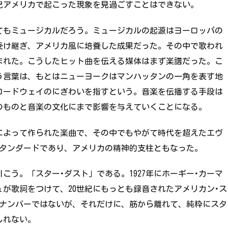
紀アメリカで起こった現象を見過ごすことはできない。
てもミュージカルだろう。ミュージカルの起源はヨーロッパの
受け継ぎ、アメリカ風に培養した成果だった。その中で歌われ
まれた。こうしたヒット曲を伝える媒体はまず楽譜だった。こ
う言葉は、もとはニューヨークはマンハッタンの一角を表す地
ブロードウェイのにぎわいを指すという。音楽を伝播する手段は
のものと音楽の文化にまで影響を与えていくことになる。
によって作られた楽曲で、その中でもやがて時代を超えたエヴ
スタンダードであり、アメリカの精神的支柱ともなった。
こう。「スター･ダスト」である。1927年にホーギー･カーマ
ュが歌詞をつけて、20世紀にもっとも録音されたアメリカン･ス
･ナンバーではないが、それだけに、筋から離れて、純粋にスタ
しれない。