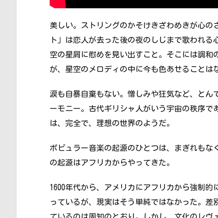
美しい。ストリングのかそけきざわめきが心の
ト」は恋人が去った後の夜のしじまで歌われる
空の星屑に慰めを見い出すこと。そこには調和
が、星空のメロディの中に今も色あせることは
涙も自暴自棄もない。憎しみや狂気など、とん
ーモニー。古代ギリシャ人がいう宇宙の秩序で
は、完全で、理想の世界のようだ。
ポピュラー音楽の起源のひとつは、まぎれもな
の起源はアフリカからやってきた。
1600年代から、アメリカにアフリカから強制的
っているが、現実はそう単純ではなかった。差別の問題は
ているのは周知のとおり。しかし、文化のレヴ