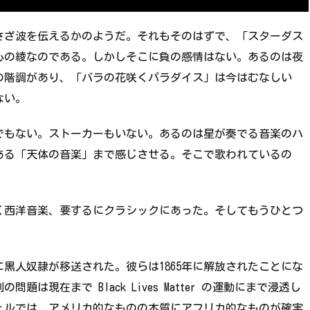
さざ波を伝えるかのようだ。それもそのはずで、「スターダス
心の綾なのである。しかしそこに負の感情はない。あるのは夜
の階調があり、「バラの花咲くパラダイス」は今はむなしい
ない。
でもない。ストーカーもいない。あるのは星が奏でる音楽のハ
ある「天体の音楽」まで感じさせる。そこで歌われているの
く西洋音楽、要するにクラシックにあった。そしてもうひとつ
に黒人奴隷が移送された。彼らは1865年に解放されたことにな
現在まで Black Lives Matter の運動にまで浸透し
ェルでは、アメリカ的なものの本質にアフリカ的なものが確実