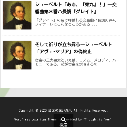
シューベルト「ああ、『第九』！」―交
響曲第８番ハ長調『グレイト』
「グレイト」の名で呼ばれる交響曲ハ長調D.944、
フィナーレにこんなところがある ...
そして祈りが立ち昇る―シューベルト
「アヴェ･マリア」の偽終止
音楽の三大要素といえば、リズム、メロディ、ハー
モニーである。だが音楽を説明するの ...
Copyright ©
2026
音楽の深い森へ
All Rights Reserved.
WordPress Luxeritas Theme is provided by "
Thought is free
".
検索