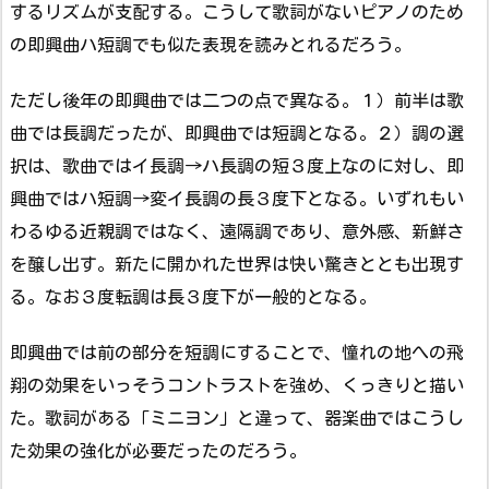
するリズムが支配する。こうして歌詞がないピアノのため
の即興曲ハ短調でも似た表現を読みとれるだろう。
ただし後年の即興曲では二つの点で異なる。１）前半は歌
曲では長調だったが、即興曲では短調となる。２）調の選
択は、歌曲ではイ長調→ハ長調の短３度上なのに対し、即
興曲ではハ短調→変イ長調の長３度下となる。いずれもい
わるゆる近親調ではなく、遠隔調であり、意外感、新鮮さ
を醸し出す。新たに開かれた世界は快い驚きととも出現す
る。なお３度転調は長３度下が一般的となる。
即興曲では前の部分を短調にすることで、憧れの地への飛
翔の効果をいっそうコントラストを強め、くっきりと描い
た。歌詞がある「ミニヨン」と違って、器楽曲ではこうし
た効果の強化が必要だったのだろう。