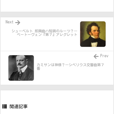
Next
シューベルト 即興曲ハ短調のルーツ？―
ベートーヴェン『第７』アレグレット
Prev
カミサンは神様？―シベリウス交響曲第７
番
関連記事