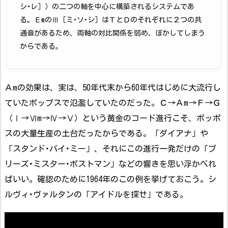
シ･レ］）の二つの軸を中心に構築されるシステムであ
る。ＥmのⅢ［ミ･ソ･シ］はＴとＤのそれぞれに２つの共
通音があるため、両軸の対比関係を弱め、ぼかしてしまう
からである。
Ａmの効果は、実は、50年代末から60年代はじめに大流行し
ていたポップスで氾濫していたのだった。Ｃ→Ａm→Ｆ→Ｇ
（Ⅰ→Ⅵm→Ⅳ→Ⅴ）という黄金のコード進行こそ、ポッポ
スの大量生産の土台だったからである。「ダイアナ」や
「スタンド･バイ･ミー」、それにこの進行一発だけの「プ
リーズ･ミスター･ポストマン」などの響きを思い浮かべれ
ばいい。確認のために1964年のこの例を挙げておこう。シ
ルヴィ･ヴァルタンの「アイドルを探せ」である。