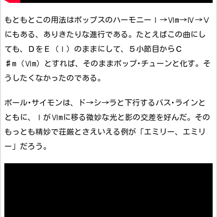
もともとこの用法はポップスのハーモニーⅠ→Ⅵm→Ⅳ→Ⅴ
にもある、ありきたりな進行である。たとえばこの曲にし
ても、ＤをＥ（Ⅰ）のままにして、５小節目からＣ
♯m（Ⅵm）とすれば、そのままポップ･チューンと化す。そ
うしたくなかったのである。
ポール･サイモンは、ド→シ→ラと下行するバス･ラインと
ともに、ⅠがⅥmに移る微妙な光と影の交差を好んだ。その
もっとも精妙で荘厳とさえいえる例が「エミリー、エミリ
ー」だろう。