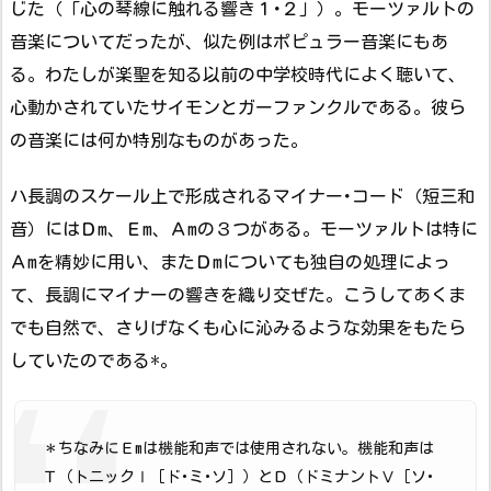
じた（「心の琴線に触れる響き１･２」）。モーツァルトの
音楽についてだったが、似た例はポピュラー音楽にもあ
る。わたしが楽聖を知る以前の中学校時代によく聴いて、
心動かされていたサイモンとガーファンクルである。彼ら
の音楽には何か特別なものがあった。
ハ長調のスケール上で形成されるマイナー･コード（短三和
音）にはＤm、Ｅm、Ａmの３つがある。モーツァルトは特に
Ａmを精妙に用い、またＤmについても独自の処理によっ
て、長調にマイナーの響きを織り交ぜた。こうしてあくま
でも自然で、さりげなくも心に沁みるような効果をもたら
していたのである*。
＊ちなみにＥmは機能和声では使用されない。機能和声は
Ｔ（トニックⅠ［ド･ミ･ソ］）とＤ（ドミナントⅤ［ソ･