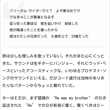
フリーダム･ライダーだと？ よそ者は出てけ
でなきゃここが墓場となるぞ
猛り狂った暴徒は 彼を追いかけ 射殺した
彼が間違ったことを嫌ったから
彼はわたしの兄弟だった ５歳年上で 23歳だった
詩は少しも憎しみを歌っていない。それがまた心にぐっと
きた。サウンドは生ギターにバンジョー、それにウッド･ベ
ースといったアコースティックな、いわゆるプロテスト･ソ
ングのサウンドといえる。だがコード進行は当時のありき
たりなパターンからちょっと離れていた。
キーはＥだが、まず冒頭の “He was my brother” の引き
延ばされた “He” でのＤが新奇に響く。驚くべきはビー