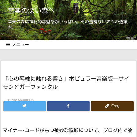
音楽の深い森へ
音楽の森は神秘的な魅惑がいっぱい。その豊饒な世界への道案
内。
メニュー
「心の琴線に触れる響き」ポピュラー音楽版―サイ
モンとガーファンクル
2022年8月7日
Copy
マイナー･コードがもつ微妙な陰影について、ブログ内で論