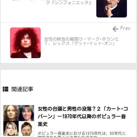
ク『シンフォニエッタ』
Prev
女性の解放の幕開け―マーク･ボランと
Ｔ．レックス「ゲット･イット･オン」
関連記事
女性の台頭と男性の没落？２「カート･コ
バーン」―1970年代以降のポピュラー音
楽史
ポピュラー音楽史における1970年代は、60年代に