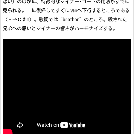
ない）のほかに、特徴的なマイナー･コードの用法がすでに
見られる。Ⅰに復帰してすぐにⅥmへ下行するところである
（Ｅ→Ｃ♯m）。歌詞では“brother”のところ。殺された
兄弟への思いとマイナーの響きがハーモナイズする。