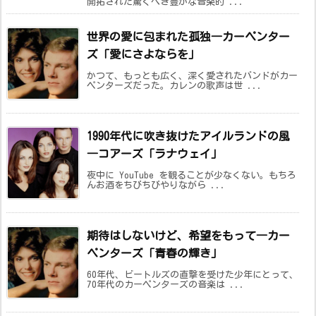
開拓された驚くべき豊かな音楽的 ...
世界の愛に包まれた孤独―カーペンター
ズ「愛にさよならを」
かつて、もっとも広く、深く愛されたバンドがカー
ペンターズだった。カレンの歌声は世 ...
1990年代に吹き抜けたアイルランドの風
―コアーズ「ラナウェイ」
夜中に YouTube を観ることが少なくない。もちろ
んお酒をちびちびやりながら ...
期待はしないけど、希望をもって―カー
ペンターズ「青春の輝き」
60年代、ビートルズの直撃を受けた少年にとって、
70年代のカーペンターズの音楽は ...