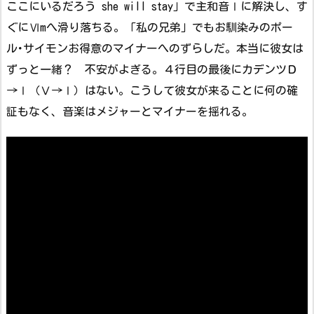
ここにいるだろう she will stay」で主和音Ⅰに解決し、す
ぐにⅥmへ滑り落ちる。「私の兄弟」でもお馴染みのポー
ル･サイモンお得意のマイナーへのずらしだ。本当に彼女は
ずっと一緒？ 不安がよぎる。４行目の最後にカデンツＤ
→Ⅰ（Ⅴ→Ⅰ）はない。こうして彼女が来ることに何の確
証もなく、音楽はメジャーとマイナーを揺れる。