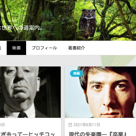
な世界への道案内。
楽
映画
プロフィール
著書紹介
映画
4日
2021年9月11日
すぎ去って―ヒッチコッ
現代の失楽園―『卒業』