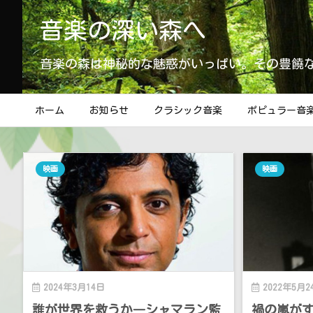
音楽の深い森へ
音楽の森は神秘的な魅惑がいっぱい。その豊饒
ホーム
お知らせ
クラシック音楽
ポピュラー音
映画
映画
2024年3月14日
2022年5月2
誰が世界を救うか―シャマラン監
禍の嵐が