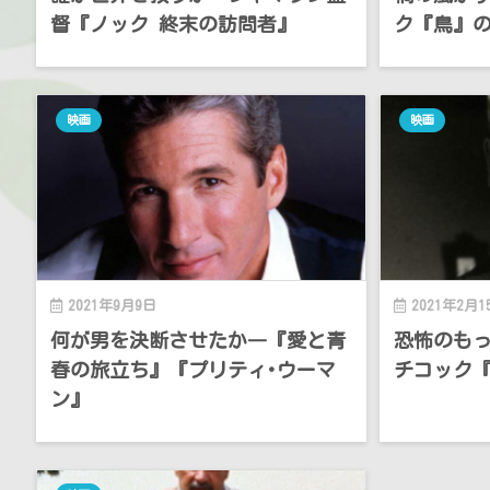
督『ノック 終末の訪問者』
ク『鳥』
映画
映画
2021年9月9日
2021年2月1
何が男を決断させたか―『愛と青
恐怖のも
春の旅立ち』『プリティ･ウーマ
チコック
ン』