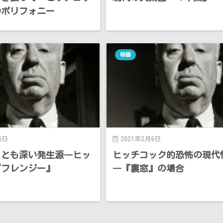
のポリフォニー
映画
5日
2021年2月9日
っとも深い発生源―ヒッ
ヒッチコック的恐怖の現代
『フレンジー』
―『裏窓』の場合