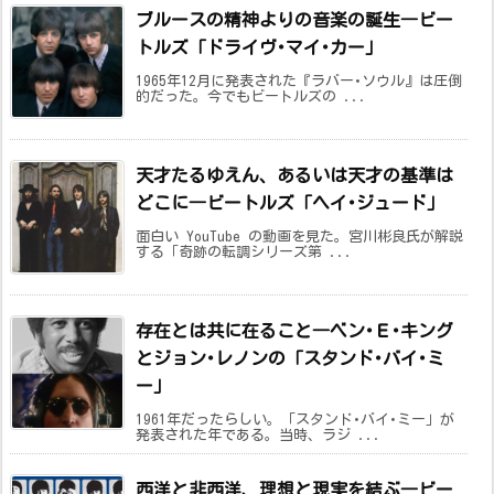
ブルースの精神よりの音楽の誕生―ビー
トルズ「ドライヴ･マイ･カー」
1965年12月に発表された『ラバー･ソウル』は圧倒
的だった。今でもビートルズの ...
天才たるゆえん、あるいは天才の基準は
どこに―ビートルズ「ヘイ･ジュード」
面白い YouTube の動画を見た。宮川彬良氏が解説
する「奇跡の転調シリーズ第 ...
存在とは共に在ること―ベン･Ｅ･キング
とジョン･レノンの「スタンド･バイ･ミ
ー」
1961年だったらしい。「スタンド･バイ･ミー」が
発表された年である。当時、ラジ ...
西洋と非西洋、理想と現実を結ぶ―ビー