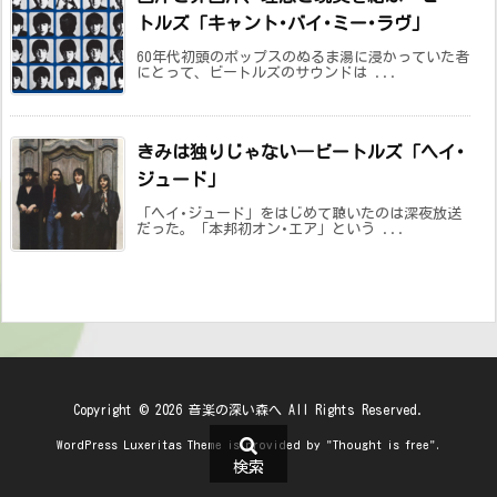
トルズ「キャント･バイ･ミー･ラヴ」
60年代初頭のポップスのぬるま湯に浸かっていた者
にとって、ビートルズのサウンドは ...
きみは独りじゃない―ビートルズ「ヘイ･
ジュード」
「ヘイ･ジュード」をはじめて聴いたのは深夜放送
だった。「本邦初オン･エア」という ...
Copyright ©
2026
音楽の深い森へ
All Rights Reserved.
WordPress Luxeritas Theme is provided by "
Thought is free
".
検索