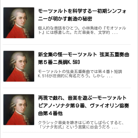
モーツァルトを科学する―初期シンフォ
ニーが明かす創造の秘密
個人的な昔話をひとつ。小林秀雄の『モオツァル
ト』には感激した。ただ音楽を、文学的 ...
新全集の怪―モーツァルト 弦楽五重奏曲
第５番ニ長調K.593
モーツァルトの弦楽五重奏曲では第４番ト短調
K.516が圧倒的に有名だろう。しかし ...
再現で戯れ、音楽を遊ぶ―モーツァルト
ピアノ･ソナタ第９番、ヴァイオリン協奏
曲第４番他
クラシック音楽を聴きはじめてしばらくすると、
「ソナタ形式」という言葉に出会うだろ ...