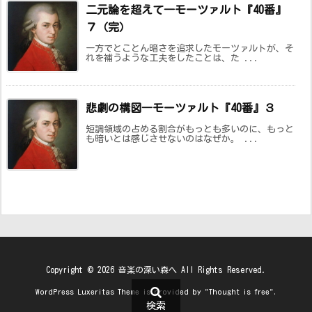
二元論を超えて―モーツァルト『40番』
７（完）
一方でとことん暗さを追求したモーツァルトが、そ
れを補うような工夫をしたことは、た ...
悲劇の構図―モーツァルト『40番』３
短調領域の占める割合がもっとも多いのに、もっと
も暗いとは感じさせないのはなぜか。 ...
Copyright ©
2026
音楽の深い森へ
All Rights Reserved.
WordPress Luxeritas Theme is provided by "
Thought is free
".
検索