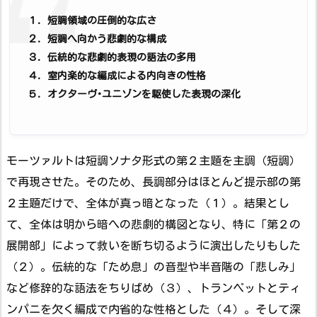
１．短調領域の圧倒的な広さ
２．短調へ向かう悲劇的な構成
３．伝統的な悲劇的表現の語法の多用
４．室内楽的な編成による内向きの性格
５．オクターヴ･ユニゾンを駆使した表現の深化
モーツァルトは短調ソナタ形式の第２主題を主調（短調）
で再現させた。そのため、長調部分はほとんど提示部の第
２主題だけで、全体が真っ暗となった（１）。結果とし
て、全体は明から暗への悲劇的構図となり、特に「第２の
展開部」によって救いを断ち切るように演出したりもした
（２）。伝統的な「ため息」の音型や半音階の「悲しみ」
など修辞的な語法をちりばめ（３）、トランペットとティ
ンパニを欠く編成で内省的な性格とした（４）。そして深