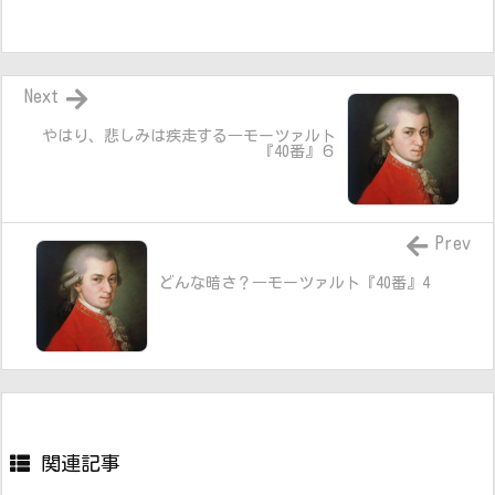
Next
やはり、悲しみは疾走する―モーツァルト
『40番』６
Prev
どんな暗さ？―モーツァルト『40番』4
関連記事